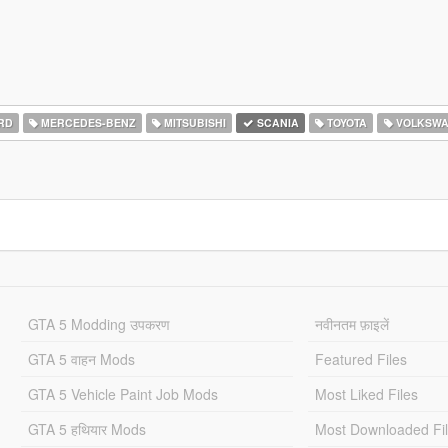
RD
MERCEDES-BENZ
MITSUBISHI
SCANIA
TOYOTA
VOLKSW
GTA 5 Modding उपकरण
नवीनतम फ़ाइलें
GTA 5 वाहन Mods
Featured Files
GTA 5 Vehicle Paint Job Mods
Most Liked Files
GTA 5 हथियार Mods
Most Downloaded Fi