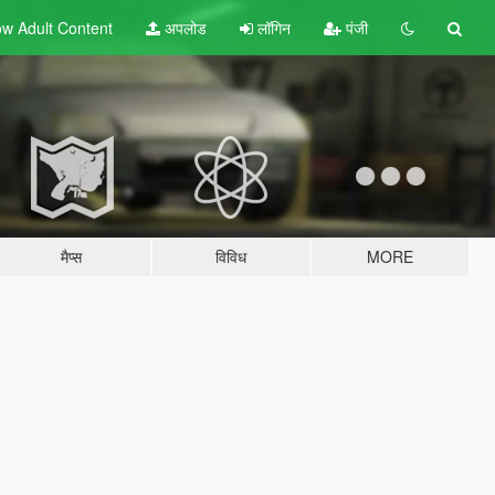
w Adult
Content
अपलोड
लॉगिन
पंजी
मैप्स
विविध
MORE