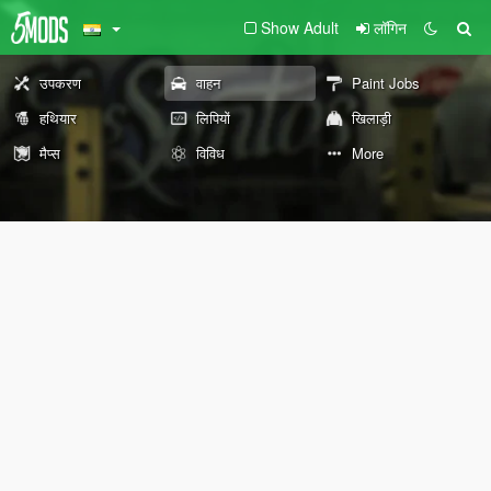
Show Adult
लॉगिन
उपकरण
वाहन
Paint Jobs
हथियार
लिपियों
खिलाड़ी
मैप्स
विविध
More