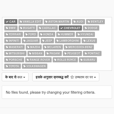
CAR
VANILLA EDIT
ASTON MARTIN
AUDI
BENTLEY
BMW
BUGATTI
CADILLAC
CHEVROLET
DODGE
FERRARI
FORD
HONDA
HUMMER
HYUNDAI
INFINITI
JAGUAR
JEEP
LAMBORGHINI
LEXUS
MASERATI
MAZDA
MCLAREN
MERCEDES-BENZ
MITSUBISHI
NISSAN
PAGANI
PEUGEOT
PONTIAC
PORSCHE
RANGE ROVER
ROLLS ROYCE
SUBARU
TOYOTA
VOLKSWAGEN
के बाद से
कल
इसके अनुसार क्रमबद्ध करें
उच्चतम दर पर
No files found, please try changing your filtering criteria.