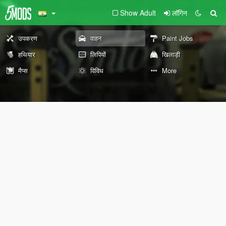
Show Adult
लॉगिन
उपकरण
वाहन
Paint Jobs
हथियार
लिपियों
खिलाड़ी
मैप्स
विविध
More