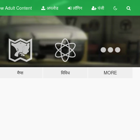
w Adult
Content
अपलोड
लॉगिन
पंजी
मैप्स
विविध
MORE