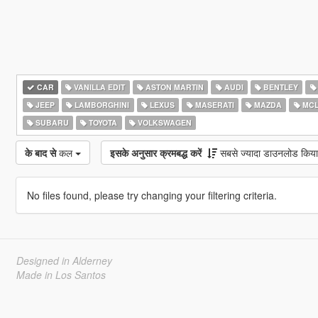
CAR
VANILLA EDIT
ASTON MARTIN
AUDI
BENTLEY
JEEP
LAMBORGHINI
LEXUS
MASERATI
MAZDA
MCL
SUBARU
TOYOTA
VOLKSWAGEN
के बाद से
कल
इसके अनुसार क्रमबद्ध करें
सबसे ज्यादा डाउनलोड किया
No files found, please try changing your filtering criteria.
Designed in Alderney
Made in Los Santos