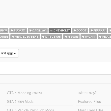
BMW
BUGATTI
CADILLAC
CHEVROLET
DODGE
FERRARI
AREN
MERCEDES-BENZ
MITSUBISHI
NISSAN
PAGANI
PEUG
 जाने वाला
GTA 5 Modding उपकरण
नवीनतम फ़ाइलें
GTA 5 वाहन Mods
Featured Files
GTA 5 Vehicle Paint Job Mods
Most Liked Files