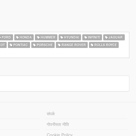
FORD
HONDA
HUMMER
HYUNDAI
INFINITI
JAGUAR
EOT
PONTIAC
PORSCHE
RANGE ROVER
ROLLS ROYCE
संपर्क
गोपनीयता नीति
Cookie Policy