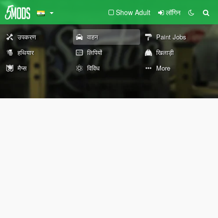
Show Adult
लॉगिन
उपकरण
वाहन
Paint Jobs
हथियार
लिपियों
खिलाड़ी
मैप्स
विविध
More