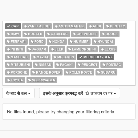
CAR
VANILLA EDIT
ASTON MARTIN
AUDI
BENTLEY
BMW
BUGATTI
CADILLAC
CHEVROLET
DODGE
FERRARI
FORD
HONDA
HUMMER
HYUNDAI
INFINITI
JAGUAR
JEEP
LAMBORGHINI
LEXUS
MASERATI
MAZDA
MCLAREN
MERCEDES-BENZ
MITSUBISHI
NISSAN
PAGANI
PEUGEOT
PONTIAC
PORSCHE
RANGE ROVER
ROLLS ROYCE
SUBARU
TOYOTA
VOLKSWAGEN
के बाद से
कल
इसके अनुसार क्रमबद्ध करें
उच्चतम दर पर
No files found, please try changing your filtering criteria.