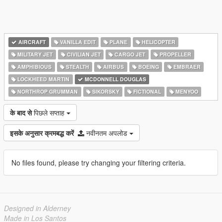
AIRCRAFT
VANILLA EDIT
PLANE
HELICOPTER
MILITARY JET
CIVILIAN JET
CARGO JET
PROPELLER
AMPHIBIOUS
STEALTH
AIRBUS
BOEING
EMBRAER
LOCKHEED MARTIN
MCDONNELL DOUGLAS
NORTHROP GRUMMAN
SIKORSKY
FICTIONAL
MENYOO
के बाद से
पिछले सप्ताह
इसके अनुसार क्रमबद्ध करें
नवीनतम अपलोड
No files found, please try changing your filtering criteria.
Designed in Alderney
Made in Los Santos