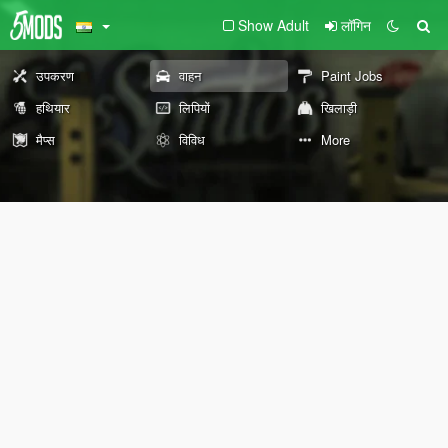
Show Adult
लॉगिन
उपकरण
वाहन
Paint Jobs
हथियार
लिपियों
खिलाड़ी
मैप्स
विविध
More