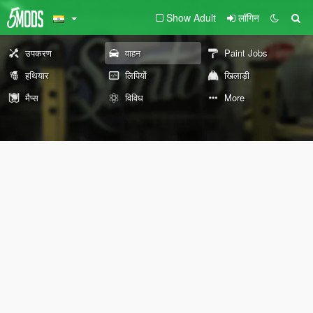
Show Adult
लॉगिन
उपकरण
वाहन
Paint Jobs
हथियार
लिपियों
खिलाड़ी
मैप्स
विविध
More