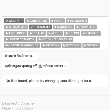
AIRCRAFT
VANILLA EDIT
PLANE
HELICOPTER
MILITARY JET
CIVILIAN JET
CARGO JET
PROPELLER
AMPHIBIOUS
STEALTH
AIRBUS
BOEING
EMBRAER
LOCKHEED MARTIN
MCDONNELL DOUGLAS
NORTHROP GRUMMAN
SIKORSKY
FICTIONAL
MENYOO
के बाद से
पिछले सप्ताह
इसके अनुसार क्रमबद्ध करें
नवीनतम अपलोड
No files found, please try changing your filtering criteria.
Designed in Alderney
Made in Los Santos