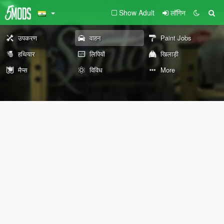
Show Adult
लॉगिन
उपकरण
वाहन
Paint Jobs
हथियार
लिपियों
खिलाड़ी
मैप्स
विविध
More