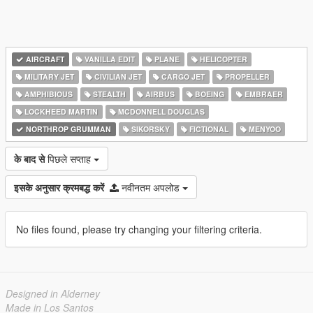
AIRCRAFT
VANILLA EDIT
PLANE
HELICOPTER
MILITARY JET
CIVILIAN JET
CARGO JET
PROPELLER
AMPHIBIOUS
STEALTH
AIRBUS
BOEING
EMBRAER
LOCKHEED MARTIN
MCDONNELL DOUGLAS
NORTHROP GRUMMAN
SIKORSKY
FICTIONAL
MENYOO
के बाद से
पिछले सप्ताह
इसके अनुसार क्रमबद्ध करें
नवीनतम अपलोड
No files found, please try changing your filtering criteria.
Designed in Alderney
Made in Los Santos