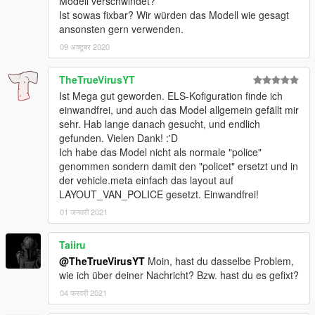
Modell verschwindet?
Ist sowas fixbar? Wir würden das Modell wie gesagt
ansonsten gern verwenden.
09 अक्टूबर 2020
TheTrueVirusYT
Ist Mega gut geworden. ELS-Kofiguration finde ich
einwandfrei, und auch das Model allgemein gefällt mir
sehr. Hab lange danach gesucht, und endlich
gefunden. Vielen Dank! :'D
Ich habe das Model nicht als normale "police"
genommen sondern damit den "policet" ersetzt und in
der vehicle.meta einfach das layout auf
LAYOUT_VAN_POLICE gesetzt. Einwandfrei!
01 जनवरी 2021
Taiiru
@TheTrueVirusYT
Moin, hast du dasselbe Problem,
wie ich über deiner Nachricht? Bzw. hast du es gefixt?
04 फरवरी 2021