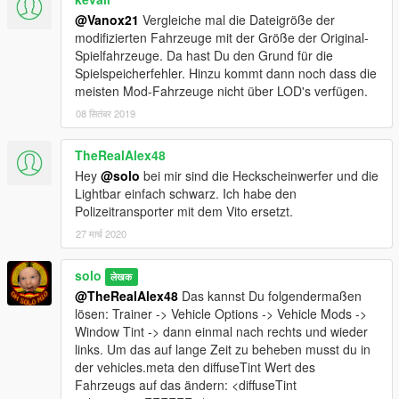
@Vanox21
Vergleiche mal die Dateigröße der
modifizierten Fahrzeuge mit der Größe der Original-
Spielfahrzeuge. Da hast Du den Grund für die
Spielspeicherfehler. Hinzu kommt dann noch dass die
meisten Mod-Fahrzeuge nicht über LOD's verfügen.
08 सितंबर 2019
TheRealAlex48
Hey
@solo
bei mir sind die Heckscheinwerfer und die
Lightbar einfach schwarz. Ich habe den
Polizeitransporter mit dem Vito ersetzt.
27 मार्च 2020
solo
लेखक
@TheRealAlex48
Das kannst Du folgendermaßen
lösen: Trainer -> Vehicle Options -> Vehicle Mods ->
Window Tint -> dann einmal nach rechts und wieder
links. Um das auf lange Zeit zu beheben musst du in
der vehicles.meta den diffuseTint Wert des
Fahrzeugs auf das ändern: <diffuseTint