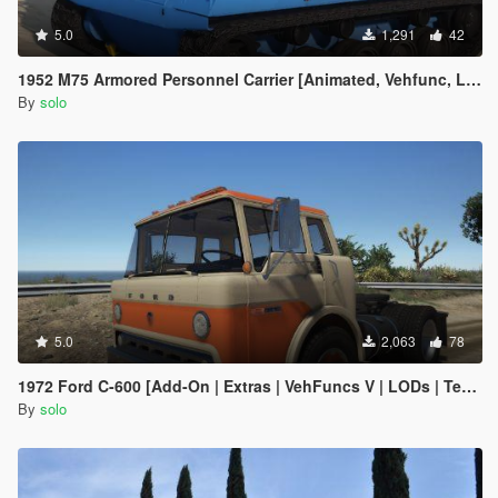
5.0
1,291
42
1952 M75 Armored Personnel Carrier [Animated, Vehfunc, Legacy]
By
solo
5.0
2,063
78
1972 Ford C-600 [Add-On | Extras | VehFuncs V | LODs | Template]
By
solo