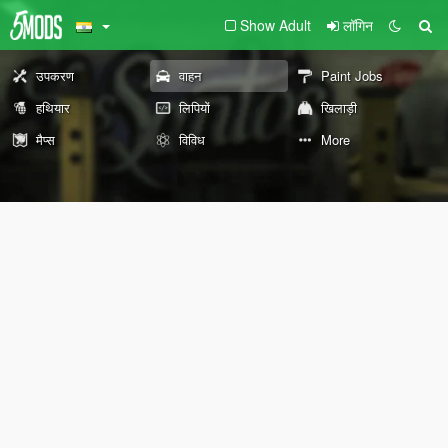
Show Adult
लॉगिन
उपकरण
वाहन
Paint Jobs
हथियार
लिपियों
खिलाड़ी
मैप्स
विविध
More