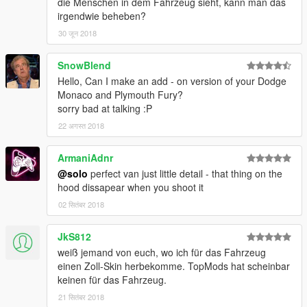
die Menschen in dem Fahrzeug sieht, kann man das
irgendwie beheben?
30 जून 2018
SnowBlend
Hello, Can I make an add - on version of your Dodge
Monaco and Plymouth Fury?
sorry bad at talking :P
22 अगस्त 2018
ArmaniAdnr
@solo
perfect van just little detail - that thing on the
hood dissapear when you shoot it
02 सितंबर 2018
JkS812
weiß jemand von euch, wo ich für das Fahrzeug
einen Zoll-Skin herbekomme. TopMods hat scheinbar
keinen für das Fahrzeug.
21 सितंबर 2018