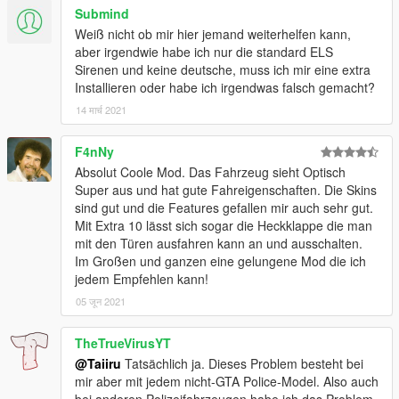
Submind
Weiß nicht ob mir hier jemand weiterhelfen kann,
aber irgendwie habe ich nur die standard ELS
Sirenen und keine deutsche, muss ich mir eine extra
Installieren oder habe ich irgendwas falsch gemacht?
14 मार्च 2021
F4nNy
Absolut Coole Mod. Das Fahrzeug sieht Optisch
Super aus und hat gute Fahreigenschaften. Die Skins
sind gut und die Features gefallen mir auch sehr gut.
Mit Extra 10 lässt sich sogar die Heckklappe die man
mit den Türen ausfahren kann an und ausschalten.
Im Großen und ganzen eine gelungene Mod die ich
jedem Empfehlen kann!
05 जून 2021
TheTrueVirusYT
@Taiiru
Tatsächlich ja. Dieses Problem besteht bei
mir aber mit jedem nicht-GTA Police-Model. Also auch
bei anderen Polizeifahrzeugen habe ich das Problem.