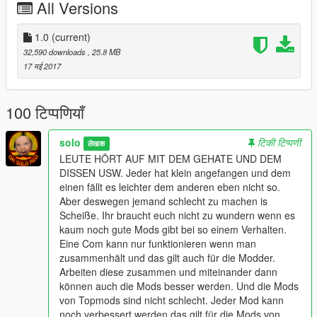
All Versions
more fetched as to Details and Gimmicks (small Wink with the
fence post to the appropriate modder :)) I have added some
special Features and Details. For example, I made working
1.0
(current)
Wipers or Mirrors that can be shot off and fall off in the crash.
32,590 downloads
, 25.8 MB
But there are more Details to see so look and see for yourself.
17 मई 2017
100 टिप्पणियाँ
solo
टिकी टिप्पणी
लेखक
LEUTE HÖRT AUF MIT DEM GEHATE UND DEM
DISSEN USW. Jeder hat klein angefangen und dem
einen fällt es leichter dem anderen eben nicht so.
Aber deswegen jemand schlecht zu machen is
Scheiße. Ihr braucht euch nicht zu wundern wenn es
kaum noch gute Mods gibt bei so einem Verhalten.
Eine Com kann nur funktionieren wenn man
zusammenhält und das gilt auch für die Modder.
Arbeiten diese zusammen und miteinander dann
können auch die Mods besser werden. Und die Mods
von Topmods sind nicht schlecht. Jeder Mod kann
noch verbessert werden das gilt für die Mods von