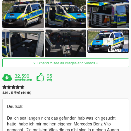
Expand to see all images and videos
32,590
95
डाउनलोड अन्य
पसंद
4.91 / 5 सितारे (44 वोट)
Deutsch:
Da ich seit langen nicht das gefunden hab was ich gesucht
hatte, habe ich mir meinen eigenen Mercedes Benz Vito
gemacht. Die meisten Vitos die es gibt sind in meinen Augen