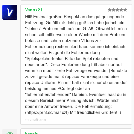
Vanox21
Hiii! Erstmal großen Respekt an das gut gelungende
Fahrzeug. Gefällt mir richtig gut! Ich habe jedoch ein
"kleines" Problem mit meinem GTA5. Obwohl ich mich
schon seit mittlerweile einer Woche mit dem Problem
befasse und schon dutzende Videos zur
Fehlermeldung recherchiert habe komme ich einfach
nicht weiter. Es geht die Fehlermeldung
"Spielspeicherfehler. Bitte das Spiel rebooten und
neustarten". Diese Fehlermeldung tritt aber nur auf
wenn ich modifizierte Fahrzeuge verwende. (Benutzte
zurzeit gerade mal 4 replace Fahrzeuge und eine
replace Uniform. Bin mir halt nicht sicher ob es an der
Leistung meines PCs liegt oder an
"fehlerhaften/fehlenden" Dateien. Eventuell hast du in
diesem Bereich mehr Ahnung als ich. Würde mich
über eine Antwort freuen. Die Fehlermeldung:
(https://prnt.sc/ma4czf) Mit freundlichen Grüßen! :)
21 जनवरी 2019
kevair