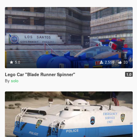
5.0
2,558
33
Lego Car "Blade Runner Spinner"
1.0
By
solo