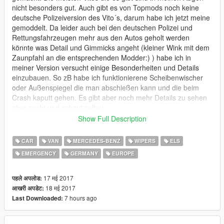
nicht besonders gut. Auch gibt es von Topmods noch keine
deutsche Polizeiversion des Vito´s, darum habe ich jetzt meine
gemoddelt. Da leider auch bei den deutschen Polizei und
Rettungsfahrzeugen mehr aus den Autos geholt werden
könnte was Detail und Gimmicks angeht (kleiner Wink mit dem
Zaunpfahl an die entsprechenden Modder:) ) habe ich in
meiner Version versucht einige Besonderheiten und Details
einzubauen. So zB habe ich funktionierene Scheibenwischer
oder Außenspiegel die man abschießen kann und die beim
Crash kaputt gehen. Es gibt aber noch mehr Details zu sehen
aber sucht und schaut selber.
Show Full Description
--------------------------------------------------------------------------------
-----------------
CAR
VAN
MERCEDES-BENZ
WIPERS
ELS
EMERGENCY
GERMANY
EUROPE
English:
Since I have not found what I've been looking for, I've made my
17 मई 2017
पहले अपलोड:
own Mercedes Benz Vito. Most of the Vitos they can be found
18 मई 2017
आखरी अपडेट:
are not very good in my eyes. Also there is not a German
7 hours ago
Last Downloaded:
Police Version by TopMods of the Vito, so I modelled my own. I
think also the German Police and Rescue Vehicles could be out