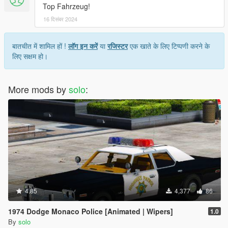
Top Fahrzeug!
16 दिसंबर 2024
बातचीत में शामिल हों !
लॉग इन करें
या
रजिस्टर
एक खाते के लिए टिप्पणी करने के
लिए सक्षम हो।
More mods by
solo
:
4.85
4,377
86
1974 Dodge Monaco Police [Animated | Wipers]
1.0
By
solo