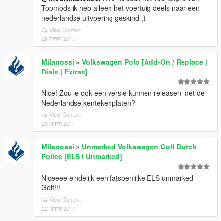
Topmods ik heb alleen het voertuig deels naar een
nederlandse uitvoering geskind ;)
View Context
26 सितंबर 2017
Milanossi
»
Volkswagen Polo [Add-On / Replace |
Dials | Extras]
Nice! Zou je ook een versie kunnen releasen met de
Nederlandse kentekenplaten?
View Context
23 अगस्त 2017
Milanossi
»
Unmarked Volkswagen Golf Dutch
Police [ELS I Unmarked]
Niceeee eindelijk een fatsoenlijke ELS unmarked
Golf!!!
View Context
22 अगस्त 2017