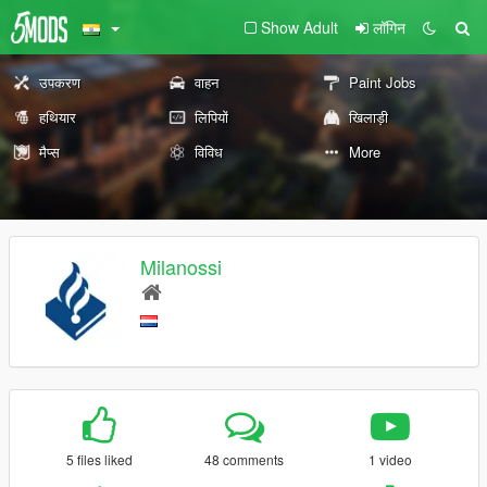
Show Adult
लॉगिन
उपकरण
वाहन
Paint Jobs
हथियार
लिपियों
खिलाड़ी
मैप्स
विविध
More
Milanossi
5 files liked
48 comments
1 video