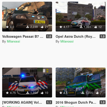
4.0
2,239
21
4.17
1,991
12
Volkswagen Passat B7 Dutch Unmarked Police | Nederlandse Politie // DSI // AT // Arrestatieteam // Verkeershandhaving // Recherche
Opel Astra Dutch (Royal) Police Set | Nederlandse Politie // KMAR // OVDP Set [ELS]
1.0
1.0
By
Milanossi
By
Milanossi
4.75
1,394
10
4.5
1,355
7
[WORKING AGAIN] Volkswagen Polo - Dutch Royal Police // Koninklijke Marechaussee
2016 Shogun Dutch Parkranger | Staatsbosbeheer
1.1
1.0