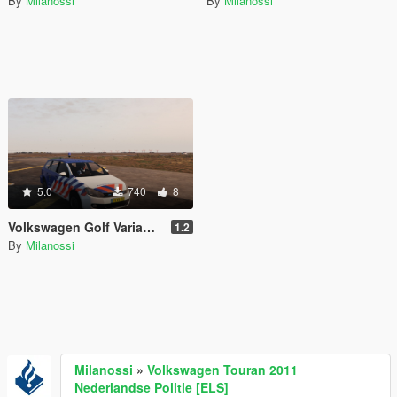
By
Milanossi
By
Milanossi
5.0
740
8
Volkswagen Golf Variant (Dutch Royal Military Police Edition)
1.2
By
Milanossi
Milanossi
»
Volkswagen Touran 2011
Nederlandse Politie [ELS]