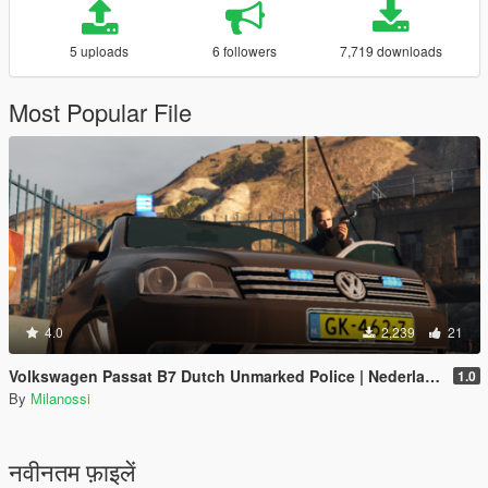
5 uploads
6 followers
7,719 downloads
Most Popular File
4.0
2,239
21
Volkswagen Passat B7 Dutch Unmarked Police | Nederlandse Politie // DSI // AT // Arrestatieteam // Verkeershandhaving // Recherche
1.0
By
Milanossi
नवीनतम फ़ाइलें