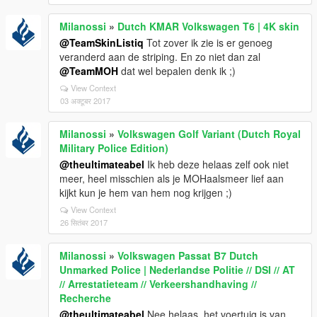
Milanossi
»
Dutch KMAR Volkswagen T6 | 4K skin
@TeamSkinListiq
Tot zover ik zie is er genoeg
veranderd aan de striping. En zo niet dan zal
@TeamMOH
dat wel bepalen denk ik ;)
View Context
03 अक्टूबर 2017
Milanossi
»
Volkswagen Golf Variant (Dutch Royal
Military Police Edition)
@theultimateabel
Ik heb deze helaas zelf ook niet
meer, heel misschien als je MOHaalsmeer lief aan
kijkt kun je hem van hem nog krijgen ;)
View Context
26 सितंबर 2017
Milanossi
»
Volkswagen Passat B7 Dutch
Unmarked Police | Nederlandse Politie // DSI // AT
// Arrestatieteam // Verkeershandhaving //
Recherche
@theultimateabel
Nee helaas, het voertuig is van