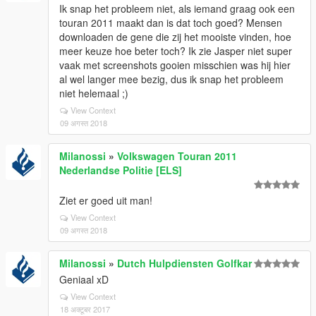
Ik snap het probleem niet, als iemand graag ook een
touran 2011 maakt dan is dat toch goed? Mensen
downloaden de gene die zij het mooiste vinden, hoe
meer keuze hoe beter toch? Ik zie Jasper niet super
vaak met screenshots gooien misschien was hij hier
al wel langer mee bezig, dus ik snap het probleem
niet helemaal ;)
View Context
09 अगस्त 2018
Milanossi
»
Volkswagen Touran 2011
Nederlandse Politie [ELS]
Ziet er goed uit man!
View Context
09 अगस्त 2018
Milanossi
»
Dutch Hulpdiensten Golfkar
Geniaal xD
View Context
18 अक्टूबर 2017