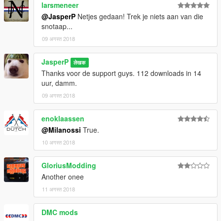
larsmeneer
@JasperP
Netjes gedaan! Trek je niets aan van die
snotaap...
09 अगस्त 2018
JasperP
लेखक
Thanks voor de support guys. 112 downloads in 14
uur, damm.
09 अगस्त 2018
enoklaassen
@Milanossi
True.
10 अगस्त 2018
GloriusModding
Another onee
11 अगस्त 2018
DMC mods