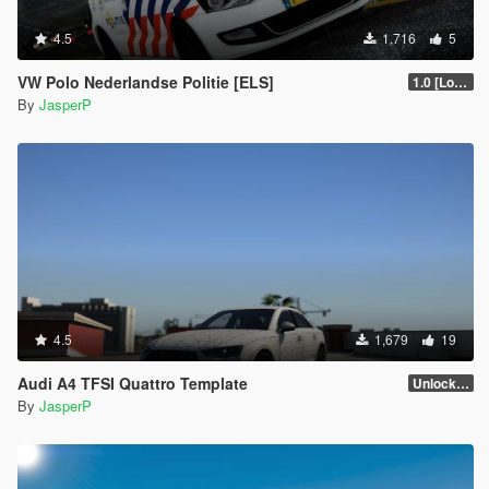
4.5
1,716
5
VW Polo Nederlandse Politie [ELS]
1.0 [Locked]
By
JasperP
4.5
1,679
19
Audi A4 TFSI Quattro Template
Unlocked
By
JasperP