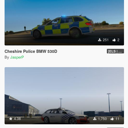
251
2
Cheshire Police BMW 530D
[ELS | Skin]
By
JasperP
4.38
1,750
11