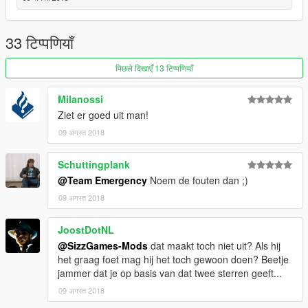
33 टिप्पणियाँ
पिछले दिखाएँ 13 टिप्पणियाँ
Milanossi
Ziet er goed uit man!
09 अगस्त 2018
Schuttingplank
@Team Emergency
Noem de fouten dan ;)
09 अगस्त 2018
JoostDotNL
@SizzGames-Mods
dat maakt toch niet uit? Als hij
het graag foet mag hij het toch gewoon doen? Beetje
jammer dat je op basis van dat twee sterren geeft...
09 अगस्त 2018