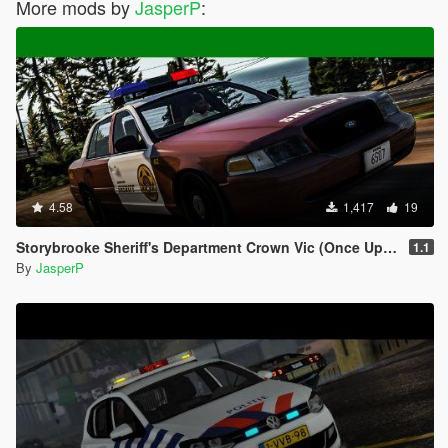
More mods by
JasperP
:
4.58
1,417
19
Storybrooke Sheriff's Department Crown Vic (Once Upon A Time)
1.1
By
JasperP