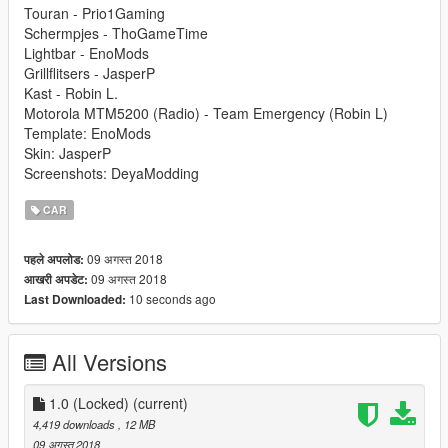
Touran - Prio1Gaming
Schermpjes - ThoGameTime
Lightbar - EnoMods
Grillflitsers - JasperP
Kast - Robin L.
Motorola MTM5200 (Radio) - Team Emergency (Robin L)
Template: EnoMods
Skin: JasperP
Screenshots: DeyaModding
CAR
09 अगस्त 2018
पहले अपलोड:
09 अगस्त 2018
आखरी अपडेट:
10 seconds ago
Last Downloaded:
All Versions
1.0 (Locked)
(current)
4,419 downloads
, 12 MB
09 अगस्त 2018