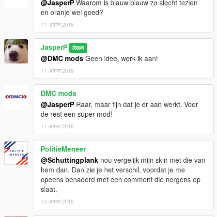
@JasperP
Waarom is blauw blauw zo slecht tezien
en oranje wel goed?
11 अगस्त 2018
JasperP
लेखक
@DMC mods
Geen idee, werk ik aan!
11 अगस्त 2018
DMC mods
@JasperP
Raar, maar fijn dat je er aan werkt. Voor
de rest een super mod!
11 अगस्त 2018
PolitieMeneer
@Schuttingplank
nou vergelijk mijn skin met die van
hem dan. Dan zie je het verschil, voordat je me
opeens benaderd met een comment die nergens op
slaat.
14 अगस्त 2018