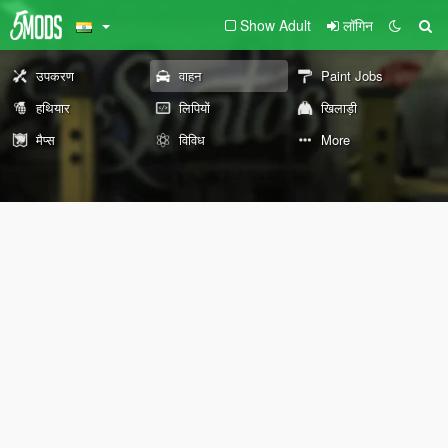
Show Adult
लॉगिन
उपकरण
वाहन
Paint Jobs
हथियार
लिपियों
खिलाड़ी
मैप्स
विविध
More