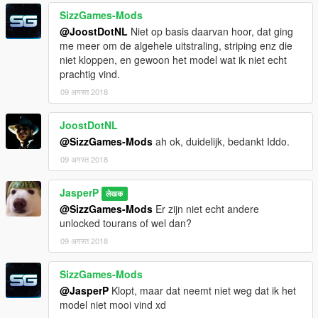
SizzGames-Mods
@JoostDotNL
Niet op basis daarvan hoor, dat ging
me meer om de algehele uitstraling, striping enz die
niet kloppen, en gewoon het model wat ik niet echt
prachtig vind.
09 अगस्त 2018
JoostDotNL
@SizzGames-Mods
ah ok, duidelijk, bedankt Iddo.
09 अगस्त 2018
JasperP
लेखक
@SizzGames-Mods
Er zijn niet echt andere
unlocked tourans of wel dan?
09 अगस्त 2018
SizzGames-Mods
@JasperP
Klopt, maar dat neemt niet weg dat ik het
model niet mooi vind xd