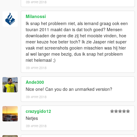
09 अगस्त 2018
Milanossi
Ik snap het probleem niet, als iemand graag ook een
touran 2011 maakt dan is dat toch goed? Mensen
downloaden de gene die zij het mooiste vinden, hoe
meer keuze hoe beter toch? Ik zie Jasper niet super
vaak met screenshots gooien misschien was hij hier
al wel langer mee bezig, dus ik snap het probleem
niet helemaal ;)
09 अगस्त 2018
Ande300
Nice one! Can you do an unmarked version?
09 अगस्त 2018
crazygido12
Netjes
09 अगस्त 2018