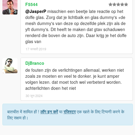
F5544
@JasperP
misschien een beetje late reactie op het
doffe glas. Zorg dat je lichtbalk en glas dummy's +de
mesh dummy's van deze op dezelfde plek zijn als de
yft dummy's. Dit heeft te maken dat gtav schaduwen
renderd die boven de auto zijn. Daar krijg je het doffe
glas van
17 जनवरी 2019
DjBranco
de fouten zijn de verlichtingen allemaal, werken niet
zoals ze moeten en veel te donker. je kunt amper
volgen lezen. dat moet toch wel verbeterd worden.
achterlichten doen het niet
30 जून 2024
बातचीत में शामिल हों !
लॉग इन करें
या
रजिस्टर
एक खाते के लिए टिप्पणी करने के
लिए सक्षम हो।