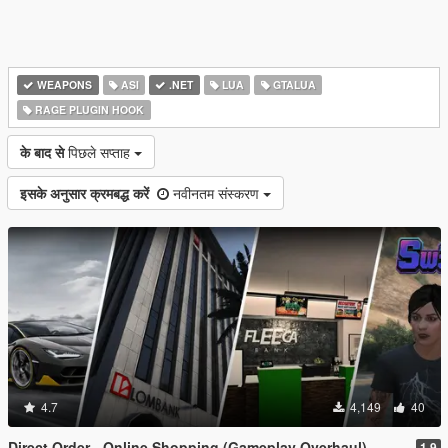
WEAPONS
ASI
.NET
LUA
GTALUA
RAGE PLUGIN HOOK
के बाद से
पिछले सप्ताह
इसके अनुसार क्रमबद्ध करें
नवीनतम संस्करण
4.7
4,149
40
Direct Order - Online Shopping (Gameplay Overhaul)
1.9