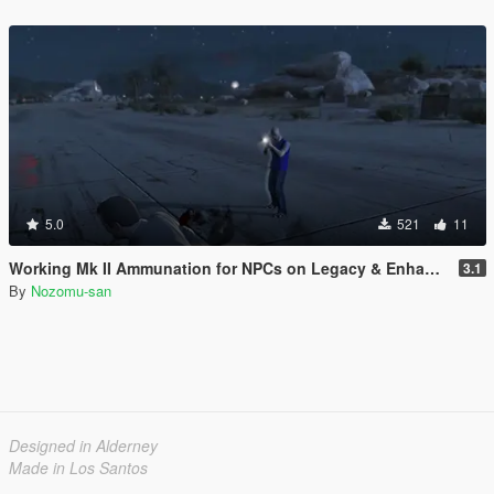
5.0
521
11
Working Mk II Ammunation for NPCs on Legacy & Enhanced [ WIP | .NET ]
3.1
By
Nozomu-san
Designed in Alderney
Made in Los Santos