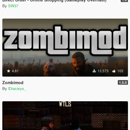
By
SW37
4.81
13,573
103
Zombimod
1.5.0
By
lDracarys_