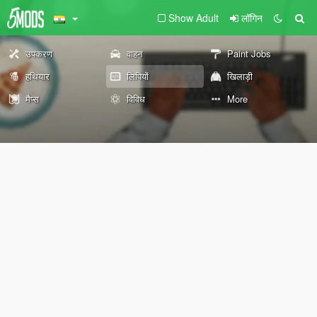
Show Adult
लॉगिन
उपकरण
वाहन
Paint Jobs
हथियार
लिपियों
खिलाड़ी
मैप्स
विविध
More