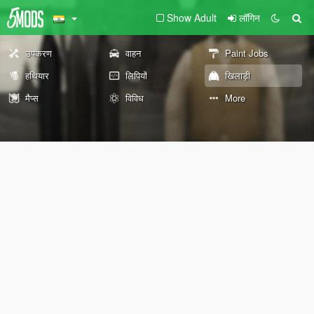
Show Adult
लॉगिन
उपकरण
वाहन
Paint Jobs
हथियार
लिपियों
खिलाड़ी
मैप्स
विविध
More