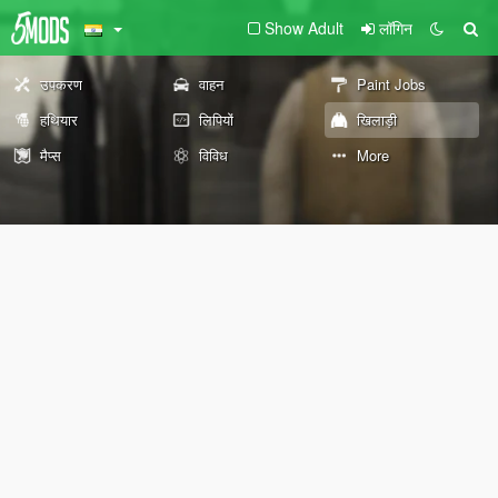
Show Adult
लॉगिन
उपकरण
वाहन
Paint Jobs
हथियार
लिपियों
खिलाड़ी
मैप्स
विविध
More