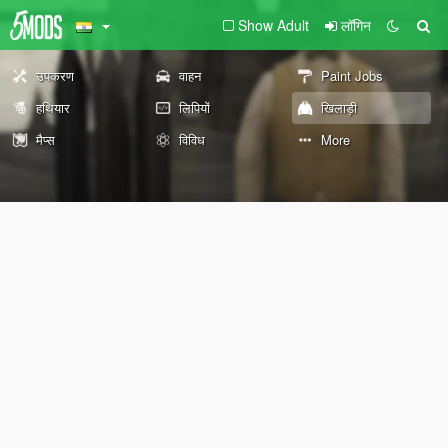
Show Adult
लॉगिन
उपकरण
वाहन
Paint Jobs
हथियार
लिपियों
खिलाड़ी
मैप्स
विविध
More