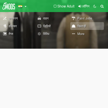
Show Adult
लॉगिन
उपकरण
वाहन
Paint Jobs
हथियार
लिपियों
खिलाड़ी
मैप्स
विविध
More