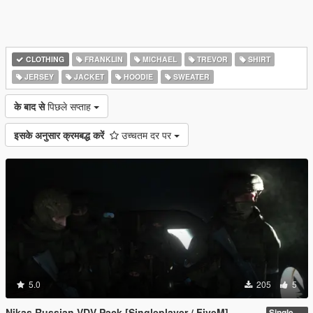
CLOTHING
FRANKLIN
MICHAEL
TREVOR
SHIRT
JERSEY
JACKET
HOODIE
SWEATER
के बाद से
पिछले सप्ताह
इसके अनुसार क्रमबद्ध करें
उच्चतम दर पर
5.0
205
5
Nikas Russian VDV Pack [Singleplayer / FiveM]
Singleplayer 1.0