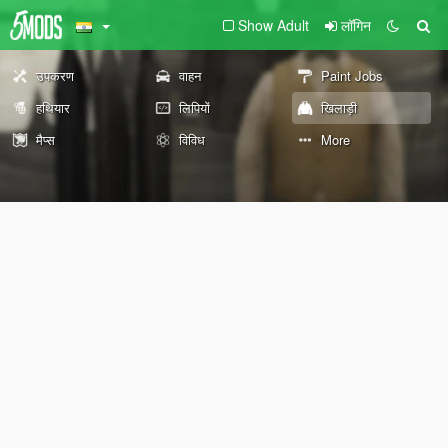
Show Adult
लॉगिन
उपकरण
वाहन
Paint Jobs
हथियार
लिपियों
खिलाड़ी
मैप्स
विविध
More