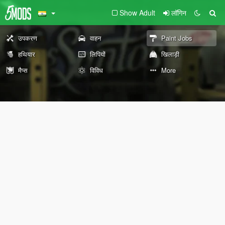
Show Adult
लॉगिन
उपकरण
वाहन
Paint Jobs
हथियार
लिपियों
खिलाड़ी
मैप्स
विविध
More