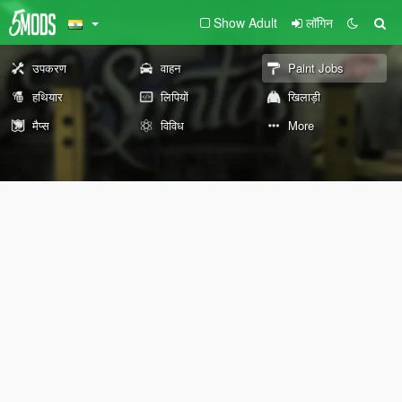
Show Adult
लॉगिन
उपकरण
वाहन
Paint Jobs
हथियार
लिपियों
खिलाड़ी
मैप्स
विविध
More