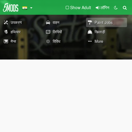
Show Adult
लॉगिन
उपकरण
वाहन
Paint Jobs
हथियार
लिपियों
खिलाड़ी
मैप्स
विविध
More