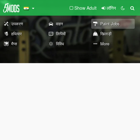
Show Adult
लॉगिन
उपकरण
वाहन
Paint Jobs
हथियार
लिपियों
खिलाड़ी
मैप्स
विविध
More