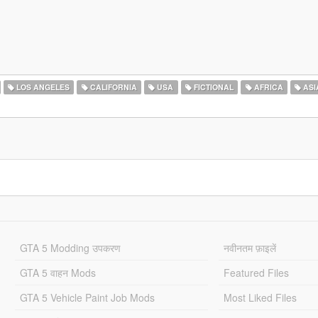
LOS ANGELES
CALIFORNIA
USA
FICTIONAL
AFRICA
ASI
GTA 5 Modding उपकरण
नवीनतम फ़ाइलें
GTA 5 वाहन Mods
Featured Files
GTA 5 Vehicle Paint Job Mods
Most Liked Files