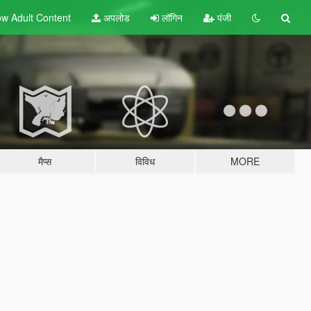
w Adult
Content
अपलोड
लॉगिन
पंजी
मैप्स
विविध
MORE