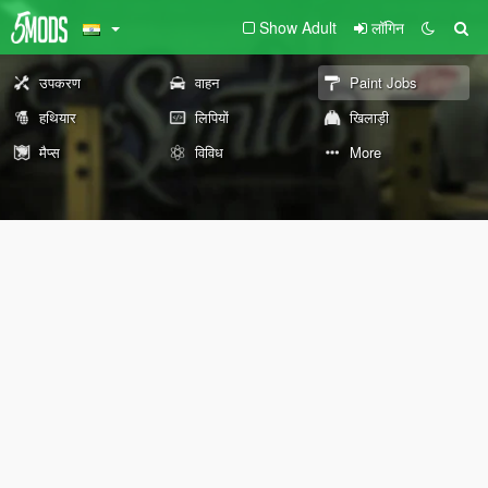
Show Adult
लॉगिन
उपकरण
वाहन
Paint Jobs
हथियार
लिपियों
खिलाड़ी
मैप्स
विविध
More