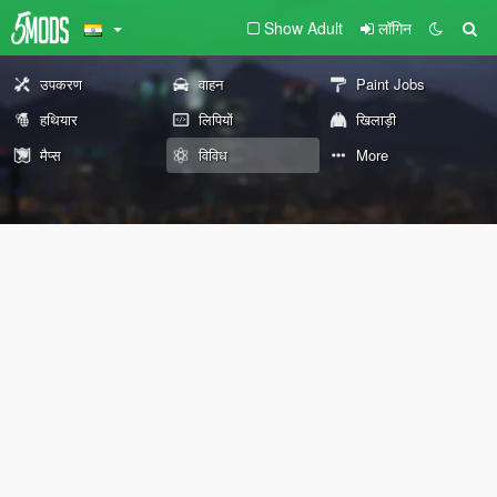
Show Adult
लॉगिन
उपकरण
वाहन
Paint Jobs
हथियार
लिपियों
खिलाड़ी
मैप्स
विविध
More