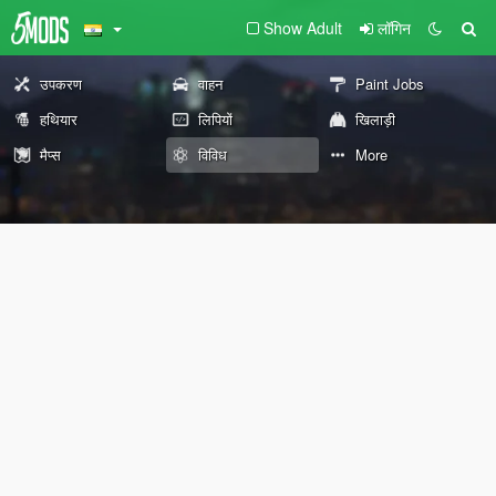
Show Adult
लॉगिन
उपकरण
वाहन
Paint Jobs
हथियार
लिपियों
खिलाड़ी
मैप्स
विविध
More