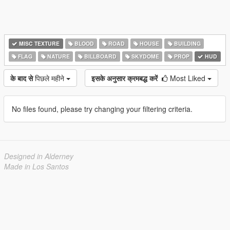
MISC TEXTURE
BLOOD
ROAD
HOUSE
BUILDING
FLAG
NATURE
BILLBOARD
SKYDOME
PROP
HUD
के बाद से
पिछले महीने
इसके अनुसार क्रमबद्ध करें
Most Liked
No files found, please try changing your filtering criteria.
Designed in Alderney
Made in Los Santos