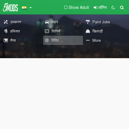
Show Adult
लॉगिन
उपकरण
वाहन
Paint Jobs
हथियार
लिपियों
खिलाड़ी
मैप्स
विविध
More