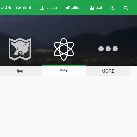
w Adult
Content
अपलोड
लॉगिन
पंजी
मैप्स
विविध
MORE