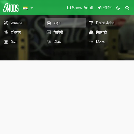
Show Adult
लॉगिन
उपकरण
वाहन
Paint Jobs
हथियार
लिपियों
खिलाड़ी
मैप्स
विविध
More