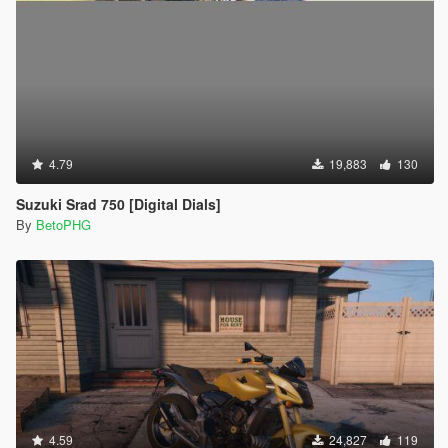
4.79
19,883
130
Suzuki Srad 750 [Digital Dials]
By
BetoPHG
4.59
24,827
119