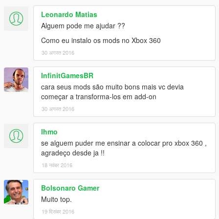
Leonardo Matias
Motorcycle created by:
Humster3D
Alguem pode me ajudar ??
Silas Oliveira
Como eu instalo os mods no Xbox 360
Pedro Ferreira
30 अगस्त 2016
(HEADS UP)
Please respect the authors who converted and who created
InfinitGamesBR
when posting on websites or on youtube anywhere put the
cara seus mods são muito bons mais vc devia
credits if they will not put my channel alright but put the name
começar a transforma-los em add-on
(BetoPHGames) thank you and good game.
30 अगस्त 2016
lhmo
se alguem puder me ensinar a colocar pro xbox 360 ,
agradeço desde ja !!
18 नवंबर 2016
Bolsonaro Gamer
Muito top.
19 दिसंबर 2016