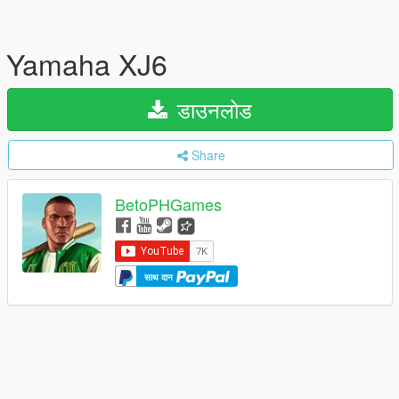
Yamaha XJ6
डाउनलोड
Share
BetoPHGames
साथ दान