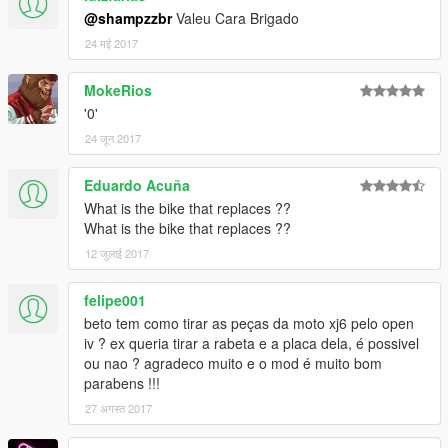
@shampzzbr
Valeu Cara Brigado
24 मई 2017
MokeRios
'0'
24 जून 2017
Eduardo Acuña
What is the bike that replaces ??
What is the bike that replaces ??
12 जुलाई 2017
felipe001
beto tem como tirar as peças da moto xj6 pelo open
iv ? ex queria tirar a rabeta e a placa dela, é possivel
ou nao ? agradeco muito e o mod é muito bom
parabens !!!
27 अगस्त 2017