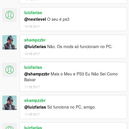
luizfarias
@nextlevel
O seu é ps3
10 मई 2017
shampzzbr
@luizfarias
Não. Os mods só funcionam no PC.
10 मई 2017
luizfarias
@shampzzbr
Mais o Meu e PS3 Eu Não Sei Como
Baixar
11 मई 2017
shampzzbr
@luizfarias
Só funciona no PC, amigo.
11 मई 2017
luizfarias