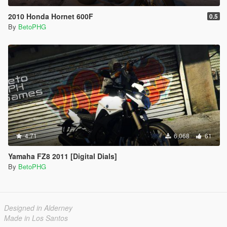
2010 Honda Hornet 600F
0.5
By
BetoPHG
4.71
6,068
61
Yamaha FZ8 2011 [Digital Dials]
By
BetoPHG
Designed in Alderney
Made in Los Santos