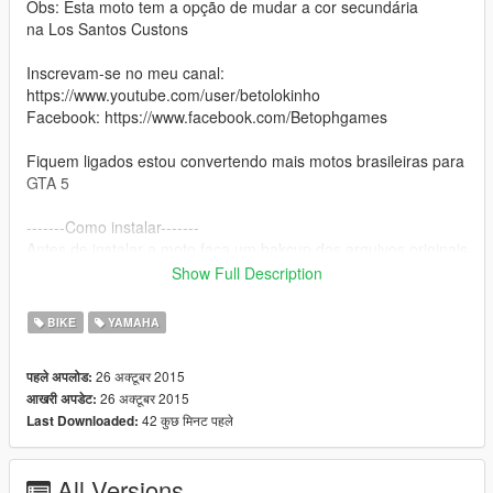
Obs: Esta moto tem a opção de mudar a cor secundária
na Los Santos Custons
Inscrevam-se no meu canal:
https://www.youtube.com/user/betolokinho
Facebook: https://www.facebook.com/Betophgames
Fiquem ligados estou convertendo mais motos brasileiras para
GTA 5
-------Como instalar-------
Antes de instalar a moto faça um bakcup dos arquivos originais
Show Full Description
x64e.rpf\levels\gta5\vehicles.rpf\
BIKE
YAMAHA
Moto criada por:
Humster3D
26 अक्टूबर 2015
पहले अपलोड:
Silas Oliveira
26 अक्टूबर 2015
आखरी अपडेट:
Pedro Ferreira
42 कुछ मिनट पहले
Last Downloaded:
ATENÇÃO
Por favor respeitem os autores de quem converteu e quem
All Versions
criou