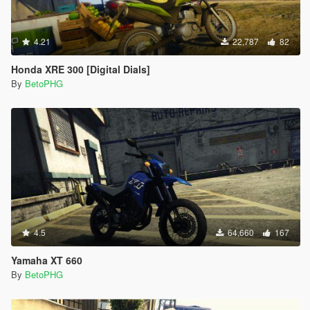
4.21
22,787
82
Honda XRE 300 [Digital Dials]
By
BetoPHG
4.5
64,660
167
Yamaha XT 660
By
BetoPHG