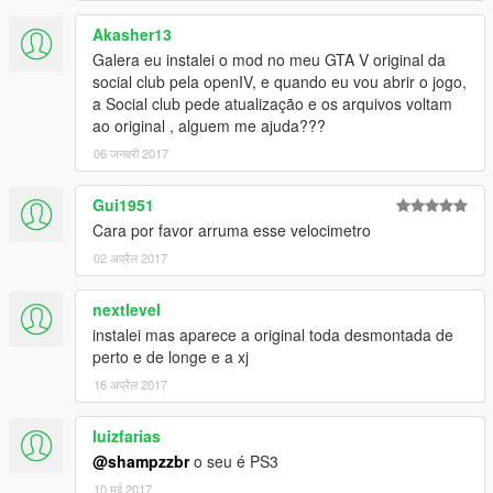
Akasher13
Galera eu instalei o mod no meu GTA V original da
social club pela openIV, e quando eu vou abrir o jogo,
a Social club pede atualização e os arquivos voltam
ao original , alguem me ajuda???
06 जनवरी 2017
Gui1951
Cara por favor arruma esse velocimetro
02 अप्रैल 2017
nextlevel
instalei mas aparece a original toda desmontada de
perto e de longe e a xj
16 अप्रैल 2017
luizfarias
@shampzzbr
o seu é PS3
10 मई 2017