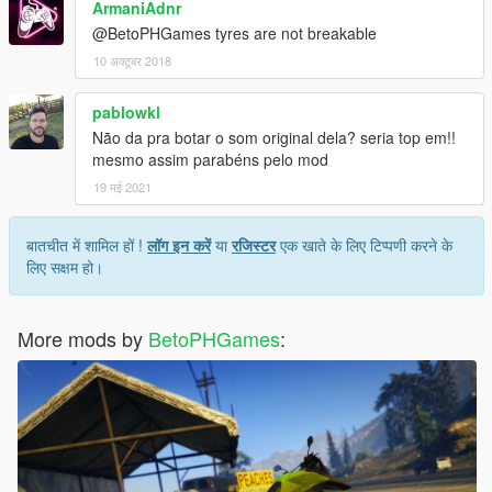
ArmaniAdnr
@BetoPHGames tyres are not breakable
10 अक्टूबर 2018
pablowkl
Não da pra botar o som original dela? seria top em!!
mesmo assim parabéns pelo mod
19 मई 2021
बातचीत में शामिल हों !
लॉग इन करें
या
रजिस्टर
एक खाते के लिए टिप्पणी करने के
लिए सक्षम हो।
More mods by
BetoPHGames
: