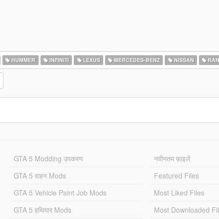
HUMMER
INFINITI
LEXUS
MERCEDES-BENZ
NISSAN
RAN
GTA 5 Modding उपकरण
नवीनतम फ़ाइलें
GTA 5 वाहन Mods
Featured Files
GTA 5 Vehicle Paint Job Mods
Most Liked Files
GTA 5 हथियार Mods
Most Downloaded Fi