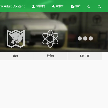
w Adult
Content
अपलोड
लॉगिन
पंजी
मैप्स
विविध
MORE