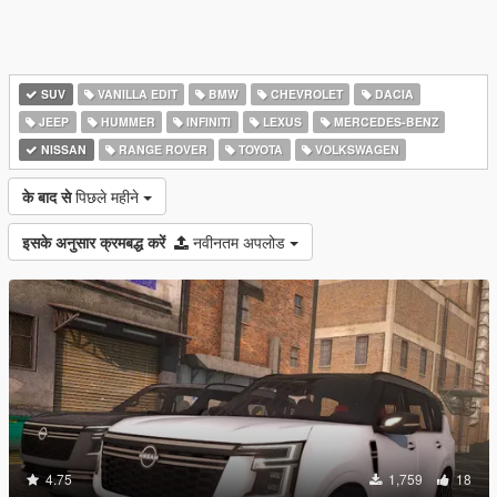
SUV
VANILLA EDIT
BMW
CHEVROLET
DACIA
JEEP
HUMMER
INFINITI
LEXUS
MERCEDES-BENZ
NISSAN
RANGE ROVER
TOYOTA
VOLKSWAGEN
के बाद से
पिछले महीने
इसके अनुसार क्रमबद्ध करें
नवीनतम अपलोड
4.75
1,759
18