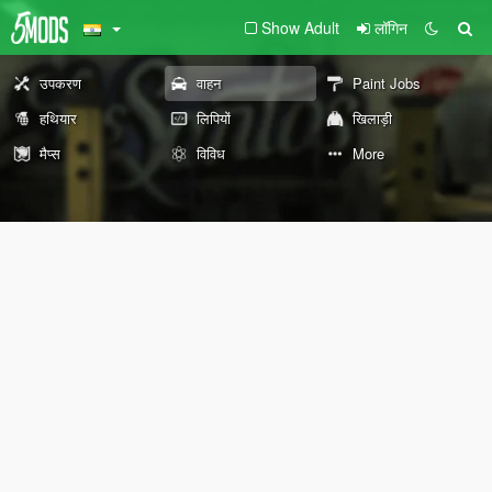
Show Adult
लॉगिन
उपकरण
वाहन
Paint Jobs
हथियार
लिपियों
खिलाड़ी
मैप्स
विविध
More