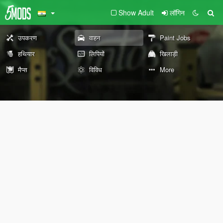
Show Adult
लॉगिन
उपकरण
वाहन
Paint Jobs
हथियार
लिपियों
खिलाड़ी
मैप्स
विविध
More