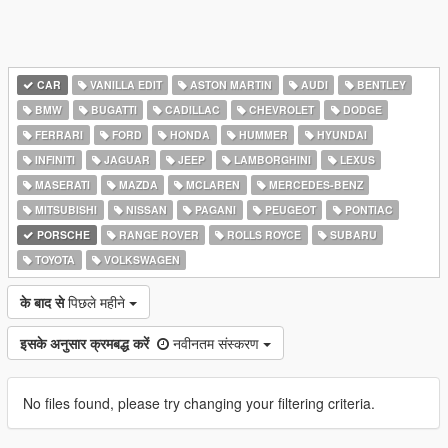
CAR
VANILLA EDIT
ASTON MARTIN
AUDI
BENTLEY
BMW
BUGATTI
CADILLAC
CHEVROLET
DODGE
FERRARI
FORD
HONDA
HUMMER
HYUNDAI
INFINITI
JAGUAR
JEEP
LAMBORGHINI
LEXUS
MASERATI
MAZDA
MCLAREN
MERCEDES-BENZ
MITSUBISHI
NISSAN
PAGANI
PEUGEOT
PONTIAC
PORSCHE
RANGE ROVER
ROLLS ROYCE
SUBARU
TOYOTA
VOLKSWAGEN
के बाद से
पिछले महीने
इसके अनुसार क्रमबद्ध करें
नवीनतम संस्करण
No files found, please try changing your filtering criteria.