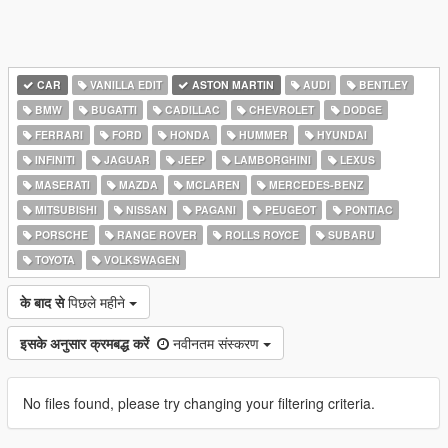
CAR
VANILLA EDIT
ASTON MARTIN
AUDI
BENTLEY
BMW
BUGATTI
CADILLAC
CHEVROLET
DODGE
FERRARI
FORD
HONDA
HUMMER
HYUNDAI
INFINITI
JAGUAR
JEEP
LAMBORGHINI
LEXUS
MASERATI
MAZDA
MCLAREN
MERCEDES-BENZ
MITSUBISHI
NISSAN
PAGANI
PEUGEOT
PONTIAC
PORSCHE
RANGE ROVER
ROLLS ROYCE
SUBARU
TOYOTA
VOLKSWAGEN
के बाद से
पिछले महीने
इसके अनुसार क्रमबद्ध करें
नवीनतम संस्करण
No files found, please try changing your filtering criteria.