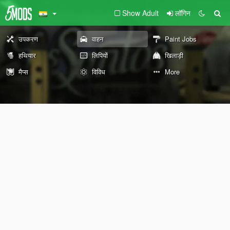
Show Adult
लॉगिन
उपकरण
वाहन
Paint Jobs
हथियार
लिपियों
खिलाड़ी
मैप्स
विविध
More