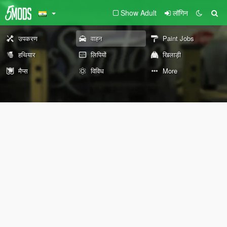
Show Adult
लॉगिन
उपकरण
वाहन
Paint Jobs
हथियार
लिपियों
खिलाड़ी
मैप्स
विविध
More