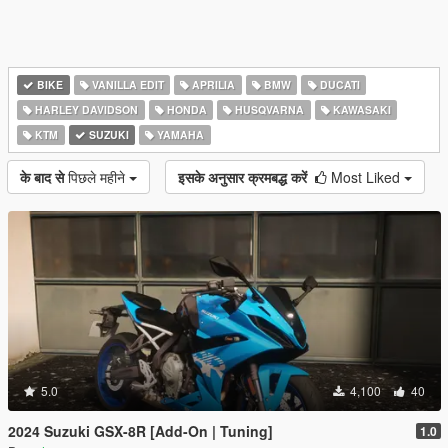
BIKE
VANILLA EDIT
APRILIA
BMW
DUCATI
HARLEY DAVIDSON
HONDA
HUSQVARNA
KAWASAKI
KTM
SUZUKI
YAMAHA
के बाद से
पिछले महीने
इसके अनुसार क्रमबद्ध करें
Most Liked
5.0
4,100
40
2024 Suzuki GSX-8R [Add-On | Tuning]
1.0