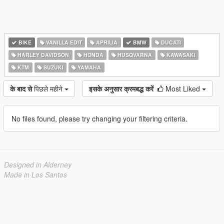
BIKE
VANILLA EDIT
APRILIA
BMW
DUCATI
HARLEY DAVIDSON
HONDA
HUSQVARNA
KAWASAKI
KTM
SUZUKI
YAMAHA
के बाद से
पिछले महीने
इसके अनुसार क्रमबद्ध करें
Most Liked
No files found, please try changing your filtering criteria.
Designed in Alderney
Made in Los Santos