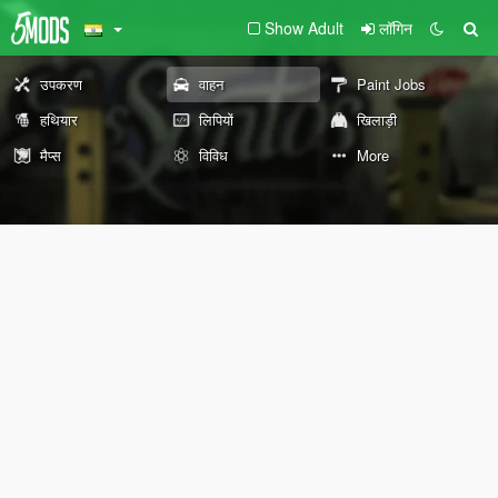
Show Adult
लॉगिन
उपकरण
वाहन
Paint Jobs
हथियार
लिपियों
खिलाड़ी
मैप्स
विविध
More