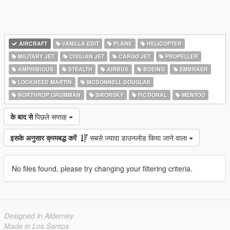
AIRCRAFT
VANILLA EDIT
PLANE
HELICOPTER
MILITARY JET
CIVILIAN JET
CARGO JET
PROPELLER
AMPHIBIOUS
STEALTH
AIRBUS
BOEING
EMBRAER
LOCKHEED MARTIN
MCDONNELL DOUGLAS
NORTHROP GRUMMAN
SIKORSKY
FICTIONAL
MENYOO
के बाद से
पिछले सप्ताह
इसके अनुसार क्रमबद्ध करें
सबसे ज्यादा डाउनलोड किया जाने वाला
No files found, please try changing your filtering criteria.
Designed in Alderney
Made in Los Santos