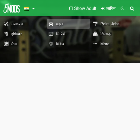
Show Adult
लॉगिन
उपकरण
वाहन
Paint Jobs
हथियार
लिपियों
खिलाड़ी
मैप्स
विविध
More