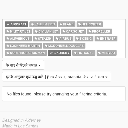
AIRCRAFT
VANILLA EDIT
PLANE
HELICOPTER
MILITARY JET
CIVILIAN JET
CARGO JET
PROPELLER
AMPHIBIOUS
STEALTH
AIRBUS
BOEING
EMBRAER
LOCKHEED MARTIN
MCDONNELL DOUGLAS
NORTHROP GRUMMAN
SIKORSKY
FICTIONAL
MENYOO
के बाद से
पिछले सप्ताह
इसके अनुसार क्रमबद्ध करें
सबसे ज्यादा डाउनलोड किया जाने वाला
No files found, please try changing your filtering criteria.
Designed in Alderney
Made in Los Santos