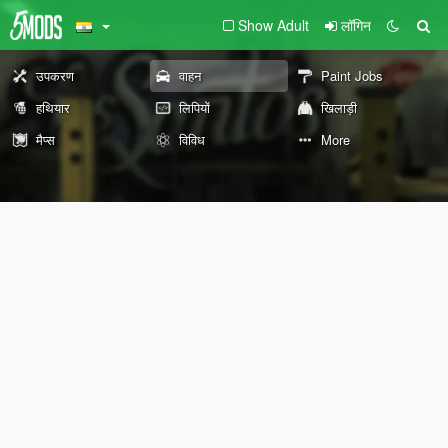
Show Adult
लॉगिन
उपकरण
वाहन
Paint Jobs
हथियार
लिपियों
खिलाड़ी
मैप्स
विविध
More