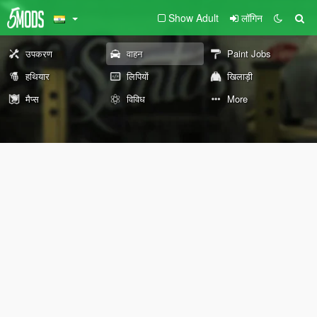
Show Adult
लॉगिन
उपकरण
वाहन
Paint Jobs
हथियार
लिपियों
खिलाड़ी
मैप्स
विविध
More