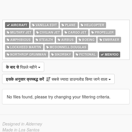
AIRCRAFT
VANILLA EDIT
PLANE
HELICOPTER
MILITARY JET
CIVILIAN JET
CARGO JET
PROPELLER
AMPHIBIOUS
STEALTH
AIRBUS
BOEING
EMBRAER
LOCKHEED MARTIN
MCDONNELL DOUGLAS
NORTHROP GRUMMAN
SIKORSKY
FICTIONAL
MENYOO
के बाद से
पिछले महीने
इसके अनुसार क्रमबद्ध करें
सबसे ज्यादा डाउनलोड किया जाने वाला
No files found, please try changing your filtering criteria.
Designed in Alderney
Made in Los Santos