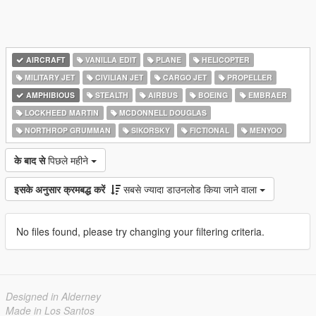
AIRCRAFT
VANILLA EDIT
PLANE
HELICOPTER
MILITARY JET
CIVILIAN JET
CARGO JET
PROPELLER
AMPHIBIOUS
STEALTH
AIRBUS
BOEING
EMBRAER
LOCKHEED MARTIN
MCDONNELL DOUGLAS
NORTHROP GRUMMAN
SIKORSKY
FICTIONAL
MENYOO
के बाद से
पिछले महीने
इसके अनुसार क्रमबद्ध करें
सबसे ज्यादा डाउनलोड किया जाने वाला
No files found, please try changing your filtering criteria.
Designed in Alderney
Made in Los Santos