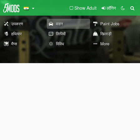
Show Adult
लॉगिन
उपकरण
वाहन
Paint Jobs
हथियार
लिपियों
खिलाड़ी
मैप्स
विविध
More