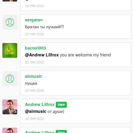
Баги:
23 नवंबर 2022
- Коллизия;
- Отсутствуют следы от пуль в середине корпуса
sergatan
автомобиля;
Братан ты лучший!!!
- Отсутствуют лоды.
23 नवंबर 2022
bacteri003
@Andrew Lilfrox
you are welcome my friend
23 नवंबर 2022
airmusic
пущка
23 नवंबर 2022
Andrew Lilfrox
लेखक
@airmusic
от души)
23 नवंबर 2022
Andrew Lilfrox
लेखक