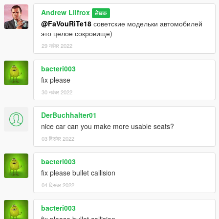
Andrew Lilfrox
लेखक
@FaVouRiTe18
советские модельки автомобилей
это целое сокровище)
29 नवंबर 2022
bacteri003
fix please
30 नवंबर 2022
DerBuchhalter01
nice car can you make more usable seats?
03 दिसंबर 2022
bacteri003
fix please bullet callision
04 दिसंबर 2022
bacteri003