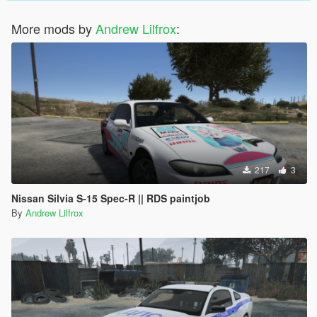
More mods by
Andrew Lilfrox
:
217
3
Nissan Silvia S-15 Spec-R || RDS paintjob
By
Andrew Lilfrox