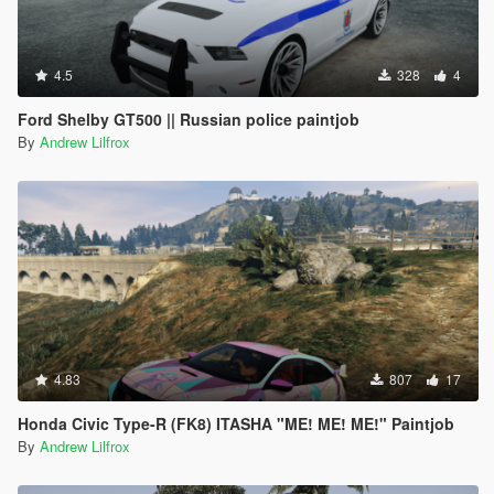
4.5
328
4
Ford Shelby GT500 || Russian police paintjob
By
Andrew Lilfrox
4.83
807
17
Honda Civic Type-R (FK8) ITASHA "ME! ME! ME!" Paintjob
By
Andrew Lilfrox