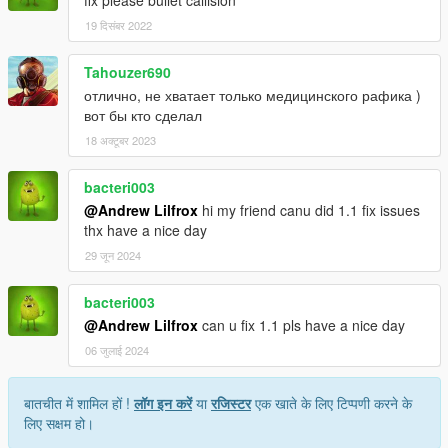
fix please bullet callision
19 दिसंबर 2022
Tahouzer690
отлично, не хватает только медицинского рафика )
вот бы кто сделал
18 अक्टूबर 2023
bacteri003
@Andrew Lilfrox
hi my friend canu did 1.1 fix issues
thx have a nice day
29 जून 2024
bacteri003
@Andrew Lilfrox
can u fix 1.1 pls have a nice day
06 जुलाई 2024
बातचीत में शामिल हों !
लॉग इन करें
या
रजिस्टर
एक खाते के लिए टिप्पणी करने के
लिए सक्षम हो।