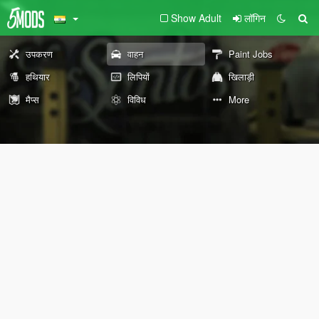
Show Adult
लॉगिन
उपकरण
वाहन
Paint Jobs
हथियार
लिपियों
खिलाड़ी
मैप्स
विविध
More