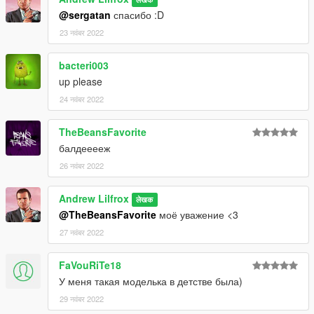
@sergatan
спасибо :D
23 नवंबर 2022
bacteri003
up please
24 नवंबर 2022
TheBeansFavorite
балдееееж
26 नवंबर 2022
Andrew Lilfrox
लेखक
@TheBeansFavorite
моё уважение <3
27 नवंबर 2022
FaVouRiTe18
У меня такая моделька в детстве была)
29 नवंबर 2022