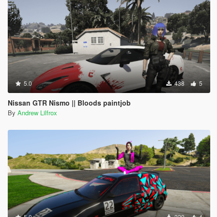
5.0
438
5
Nissan GTR Nismo || Bloods paintjob
By
Andrew Lilfrox
5.0
229
4