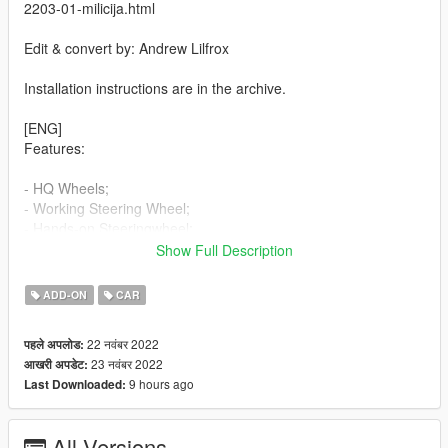
2203-01-milicija.html
Edit & convert by: Andrew Lilfrox
Installation instructions are in the archive.
[ENG]
Features:
- HQ Wheels;
- Working Steering Wheel;
- Hands-on Steeringwheel;
- Correct player position;
Show Full Description
- Dirt mapping;
- Working Dials;
ADD-ON
CAR
- Working headlights;
- Working doors, hood and trunk;
22 नवंबर 2022
पहले अपलोड:
- Breakable glass windows;
23 नवंबर 2022
आखरी अपडेट:
- Tintable Windows;
9 hours ago
Last Downloaded:
- Wheels tuning;
- Extras;
- Licence plates (USA,Russia).
All Versions