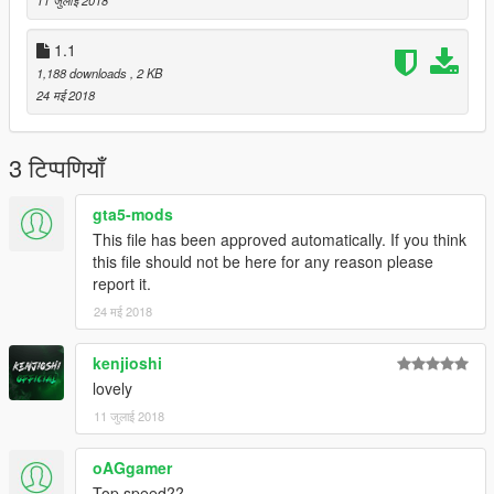
11 जुलाई 2018
1.1
1,188 downloads
, 2 KB
24 मई 2018
3 टिप्पणियाँ
gta5-mods
This file has been approved automatically. If you think
this file should not be here for any reason please
report it.
24 मई 2018
kenjioshi
lovely
11 जुलाई 2018
oAGgamer
Top speed??