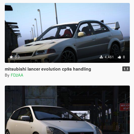
5.0
4,461
8
mitsubishi lancer evolution cp9a handling
1.1
By
FD2AA