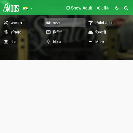
Show Adult
लॉगिन
उपकरण
वाहन
Paint Jobs
हथियार
लिपियों
खिलाड़ी
मैप्स
विविध
More