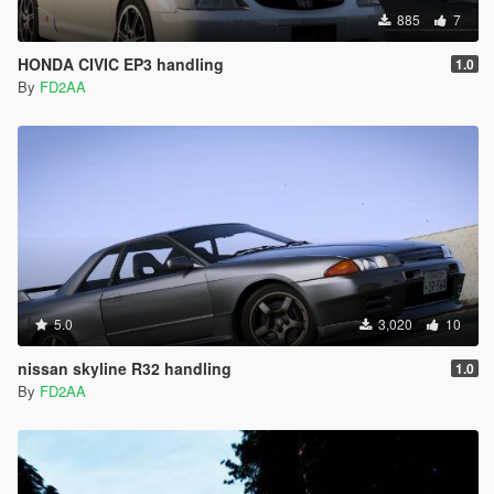
885
7
HONDA CIVIC EP3 handling
1.0
By
FD2AA
5.0
3,020
10
nissan skyline R32 handling
1.0
By
FD2AA