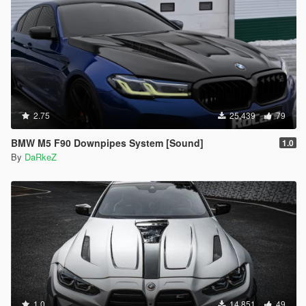
2.75
25,439
79
BMW M5 F90 Downpipes System [Sound]
1.0
By
DaRkeZ
1.0
14,851
49