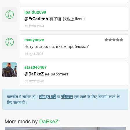
ipaidu2099
@ErCarlitoh
有了嘛 我也是fivem
19 दिसंबर 2024
masyaqze
Нету отстрелов, в чем проблема?
16 जुलाई 2025
stas040467
@DaRkeZ
не работает
03 फरवरी 2026
बातचीत में शामिल हों !
लॉग इन करें
या
रजिस्टर
एक खाते के लिए टिप्पणी करने के
लिए सक्षम हो।
More mods by
DaRkeZ
: