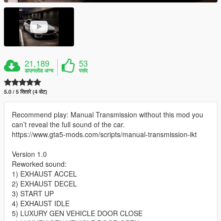
21,189
53
डाउनलोड अन्य
पसंद
5.0 / 5 सितारे (4 वोट)
Recommend play: Manual Transmission without this mod you
can’t reveal the full sound of the car.
https://www.gta5-mods.com/scripts/manual-transmission-ikt
Version 1.0
Reworked sound:
1) EXHAUST ACCEL
2) EXHAUST DECEL
3) START UP
4) EXHAUST IDLE
5) LUXURY GEN VEHICLE DOOR CLOSE