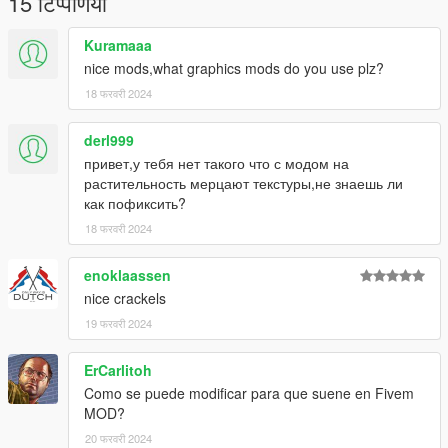
15 टिप्पणियाँ
Kuramaaa
nice mods,what graphics mods do you use plz?
18 फरवरी 2024
derl999
привет,у тебя нет такого что с модом на
растительность мерцают текстуры,не знаешь ли
как пофиксить?
18 फरवरी 2024
enoklaassen
nice crackels
19 फरवरी 2024
ErCarlitoh
Como se puede modificar para que suene en Fivem
MOD?
20 फरवरी 2024