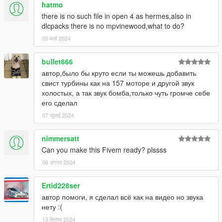
hatmo
there is no such file in open 4 as hermes,also in
dlcpacks there is no mpvinewood,what to do?
05 मार्च 2024
bullet666
автор,было бы круто если ты можешь добавить
свист турбины как на 157 моторе и другой звук
холостых, а так звук бомба,только чуть громче себе
его сделал
07 जुलाई 2024
nimmersatt
Can you make this Fivem ready? plssss
06 अगस्त 2024
Ertid228ser
автор помоги, я сделал всё как на видео но звука
нету :(
13 सितंबर 2024