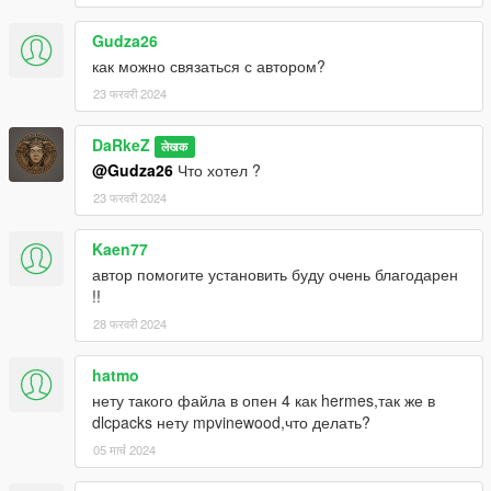
Gudza26
как можно связаться с автором?
23 फरवरी 2024
DaRkeZ
लेखक
@Gudza26
Что хотел ?
23 फरवरी 2024
Kaen77
автор помогите установить буду очень благодарен
!!
28 फरवरी 2024
hatmo
нету такого файла в опен 4 как hermes,так же в
dlcpacks нету mpvinewood,что делать?
05 मार्च 2024