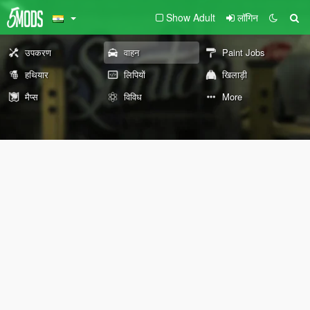
Show Adult
लॉगिन
उपकरण
वाहन
Paint Jobs
हथियार
लिपियों
खिलाड़ी
मैप्स
विविध
More