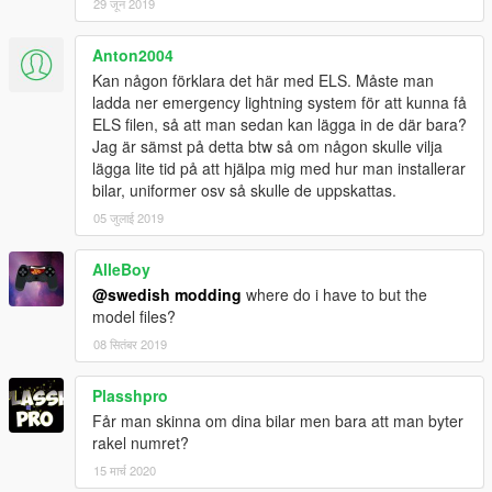
29 जून 2019
Anton2004
Kan någon förklara det här med ELS. Måste man
ladda ner emergency lightning system för att kunna få
ELS filen, så att man sedan kan lägga in de där bara?
Jag är sämst på detta btw så om någon skulle vilja
lägga lite tid på att hjälpa mig med hur man installerar
bilar, uniformer osv så skulle de uppskattas.
05 जुलाई 2019
AlleBoy
@swedish modding
where do i have to but the
model files?
08 सितंबर 2019
Plasshpro
Får man skinna om dina bilar men bara att man byter
rakel numret?
15 मार्च 2020