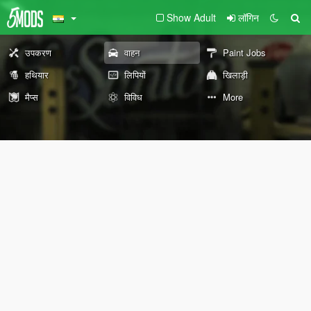
Show Adult
लॉगिन
उपकरण
वाहन
Paint Jobs
हथियार
लिपियों
खिलाड़ी
मैप्स
विविध
More