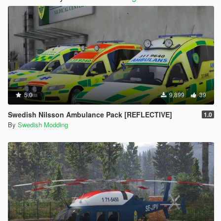
5.0
9,899
39
Swedish Nilsson Ambulance Pack [REFLECTIVE]
1.0
By
Swedish Modding