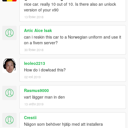
nice car. really 10 out of 10. Is there also an unlock
version of your v90
13 दिसंबर 2018
Artic Aice Isak
can i reskin this car to a Norwegian uniform and use it
on a fivem server?
30 दिसंबर 2018
leoleo2213
How do i dowload this?
02 मार्च 2019
Rasmus9000
vart lägger man in den
13 अप्रैल 2019
Crestii
Någon som behöver hjälp med att installera