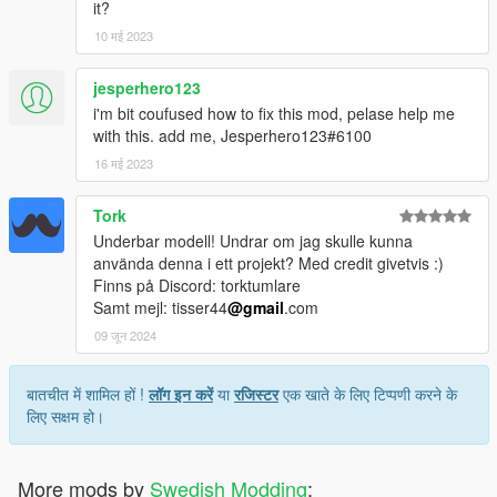
it?
10 मई 2023
jesperhero123
i'm bit coufused how to fix this mod, pelase help me
with this. add me, Jesperhero123#6100
16 मई 2023
Tork
Underbar modell! Undrar om jag skulle kunna
använda denna i ett projekt? Med credit givetvis :)
Finns på Discord: torktumlare
Samt mejl: tisser44
@gmail
.com
09 जून 2024
बातचीत में शामिल हों !
लॉग इन करें
या
रजिस्टर
एक खाते के लिए टिप्पणी करने के
लिए सक्षम हो।
More mods by
Swedish Modding
: