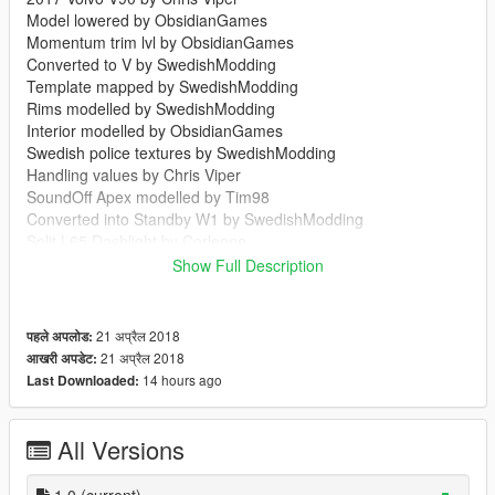
Model lowered by ObsidianGames
Momentum trim lvl by ObsidianGames
Converted to V by SwedishModding
Template mapped by SwedishModding
Rims modelled by SwedishModding
Interior modelled by ObsidianGames
Swedish police textures by SwedishModding
Handling values by Chris Viper
SoundOff Apex modelled by Tim98
Converted into Standby W1 by SwedishModding
Split L65 Dashlight by Corleone
L52 by Levo Modding
Show Full Description
Whelen Vertex by Erin Lindsay
Fire extinguisher by Rockstar Games
Storage locker by SwedishModding
21 अप्रैल 2018
पहले अपलोड:
Cargo divider by Corleone
21 अप्रैल 2018
आखरी अपडेट:
Polman control panel by SwedishModding
14 hours ago
Last Downloaded:
RAKEL-Phone by SwedishModding
Fullbeam lightbar by SwedishModding
All Versions
Enjoy :)