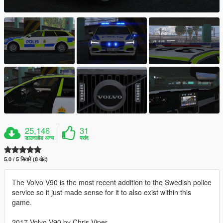
25,146
31
डाउनलोड अन्य
पसंद
5.0 / 5 सितारे (8 वोट)
The Volvo V90 is the most recent addition to the Swedish police
service so it just made sense for it to also exist within this
game.
2017 Volvo V90 by Chris Viper