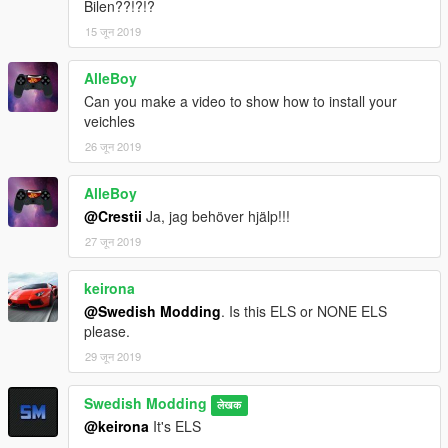
Bilen??!?!?
15 जून 2019
AlleBoy
Can you make a video to show how to install your
veichles
26 जून 2019
AlleBoy
@Crestii
Ja, jag behöver hjälp!!!
27 जून 2019
keirona
@Swedish Modding
. Is this ELS or NONE ELS
please.
29 जून 2019
Swedish Modding
लेखक
@keirona
It's ELS