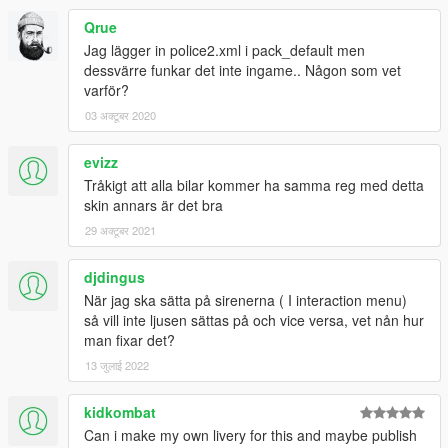
Qrue
Jag lägger in police2.xml i pack_default men
dessvärre funkar det inte ingame.. Någon som vet
varför?
03 अक्टूबर 2020
evizz
Tråkigt att alla bilar kommer ha samma reg med detta
skin annars är det bra
29 अक्टूबर 2021
djdingus
När jag ska sätta på sirenerna ( I interaction menu)
så vill inte ljusen sättas på och vice versa, vet nån hur
man fixar det?
13 जुलाई 2022
kidkombat
Can i make my own livery for this and maybe publish