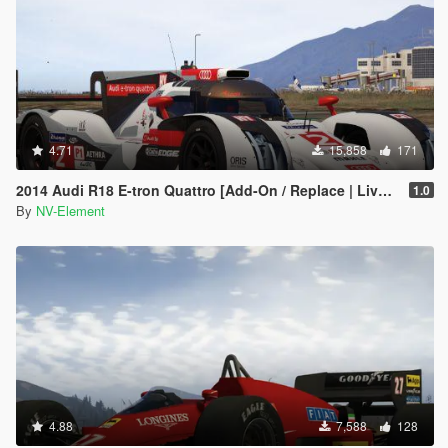
4.71
15,858
171
2014 Audi R18 E-tron Quattro [Add-On / Replace | Liveries | Template]
1.0
By
NV-Element
4.88
7,588
128