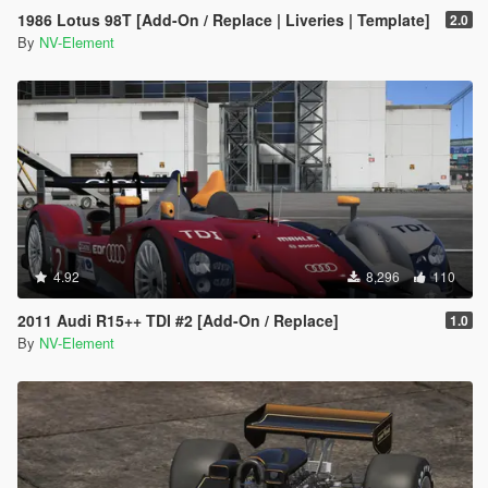
1986 Lotus 98T [Add-On / Replace | Liveries | Template]
2.0
By
NV-Element
4.92
8,296
110
2011 Audi R15++ TDI #2 [Add-On / Replace]
1.0
By
NV-Element