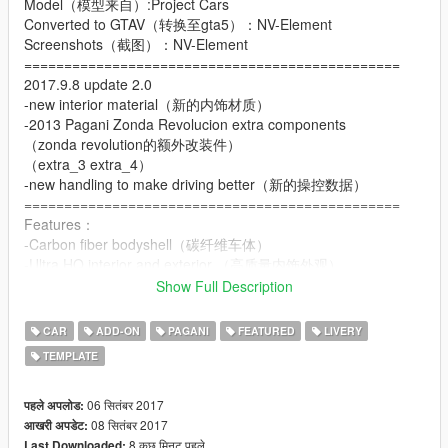
Model（模型来自）:Project Cars
Converted to GTAV（转换至gta5）：NV-Element
Screenshots（截图）：NV-Element
===============================================
2017.9.8 update 2.0
-new interior material（新的内饰材质）
-2013 Pagani Zonda Revolucion extra components
（zonda revolution的额外改装件）
（extra_3 extra_4）
-new handling to make driving better（新的操控数据）
===============================================
Features：
-Carbon fiber bodyshell（碳纤维车体）
-Ultra HQ interior and exterior （高质量内饰外观）
-Template for create custom skin （支持涂装）
Show Full Description
-HQ textures （高清贴图）
-Working digital dials （可工作的完整仪表）
CAR
ADD-ON
PAGANI
FEATURED
LIVERY
-Lot of details （许多细节）
TEMPLATE
-extra bonnet and boot（额外可拆卸的前盖后盖）
-22 different liveries（22张涂装）
-and so on
06 सितंबर 2017
पहले अपलोड:
===============================================
08 सितंबर 2017
आखरी अपडेट:
Thanks（感谢）: AP-MASSA MC 零贰 新疆车神 闭门造车 13k
8 कुछ मिनट पहले
Last Downloaded: