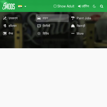
Show Adult
लॉगिन
उपकरण
वाहन
Paint Jobs
हथियार
लिपियों
खिलाड़ी
मैप्स
विविध
More