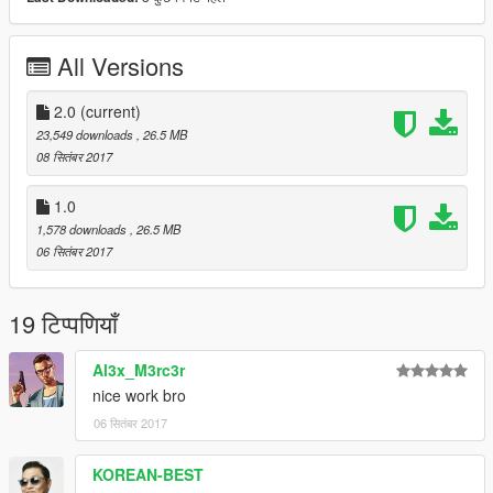
forget [YCA]aige
and other people who have helped me
All Versions
===============================================
ENJOY~~~~~~~~~~~~~~~~~
2.0
(current)
23,549 downloads
, 26.5 MB
08 सितंबर 2017
1.0
1,578 downloads
, 26.5 MB
06 सितंबर 2017
19 टिप्पणियाँ
Al3x_M3rc3r
nice work bro
06 सितंबर 2017
KOREAN-BEST