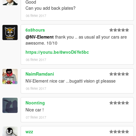
Good
Can you add back plates?
06 सितंबर 2017
6x8hours
@NV-Element
thank you .. as usual all your cars are
awesome. 10/10
https://youtu.be/8wvoD6Ye5bc
06 सितंबर 2017
NaimRamdani
NV-Element nice car ...bugatti vision gt pleasse
06 सितंबर 2017
Noonting
Nice car !
07 सितंबर 2017
wzz