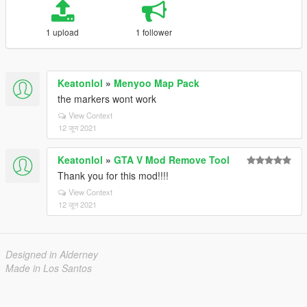
1 upload
1 follower
Keatonlol
»
Menyoo Map Pack
the markers wont work
View Context
12 जून 2021
Keatonlol
»
GTA V Mod Remove Tool
Thank you for this mod!!!!
View Context
12 जून 2021
Designed in Alderney
Made in Los Santos