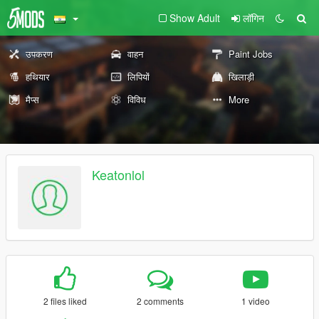
Show Adult
लॉगिन
उपकरण
वाहन
Paint Jobs
हथियार
लिपियों
खिलाड़ी
मैप्स
विविध
More
Keatonlol
2 files liked
2 comments
1 video