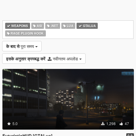
WEAPONS
ASI
.NET
LUA
GTALUA
RAGE PLUGIN HOOK
के बाद से
पूरा समय
इसके अनुसार क्रमबद्ध करें
नवीनतम अपलोड
5.0
1,298
47
FuturisticHUD [GTALua]
0.9