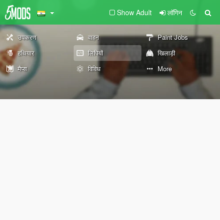
Show Adult
लॉगिन
उपकरण
वाहन
Paint Jobs
हथियार
लिपियों
खिलाड़ी
मैप्स
विविध
More