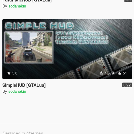
By
sodanakin
5.0
1,579
51
SimpleHUD [GTALua]
0.92
By
sodanakin
Designed in Alderney