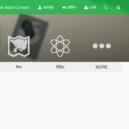
w Adult
Content
अपलोड
लॉगिन
पंजी
मैप्स
विविध
MORE