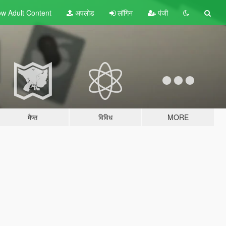
w Adult
Content
अपलोड
लॉगिन
पंजी
मैप्स
विविध
MORE