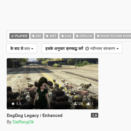
PLAYER
ASI
.NET
LUA
GTALUA
RAGE PLUGIN HOO
के बाद से
कल
इसके अनुसार क्रमबद्ध करें
नवीनतम संस्करण
5.0
29
1
DogDog Legacy / Enhanced
1.0
By
DaiRangOk