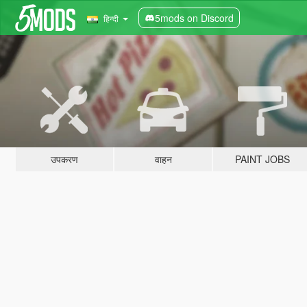
5mods on Discord
हिन्दी
उपकरण
वाहन
PAINT JOBS