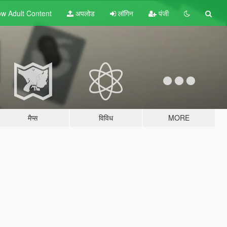
w Adult
Content
अपलोड
लॉगिन
पंजी
मैप्स
विविध
MORE