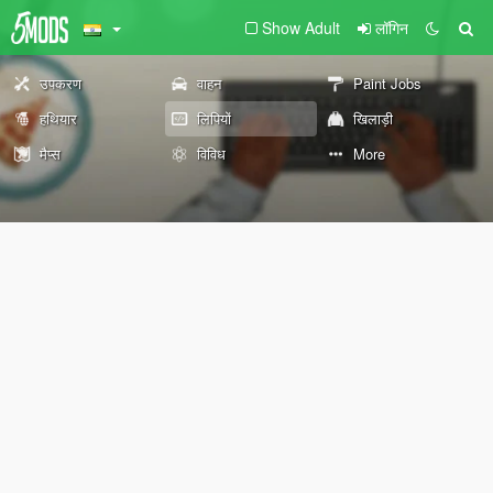
Show Adult
लॉगिन
उपकरण
वाहन
Paint Jobs
हथियार
लिपियों
खिलाड़ी
मैप्स
विविध
More