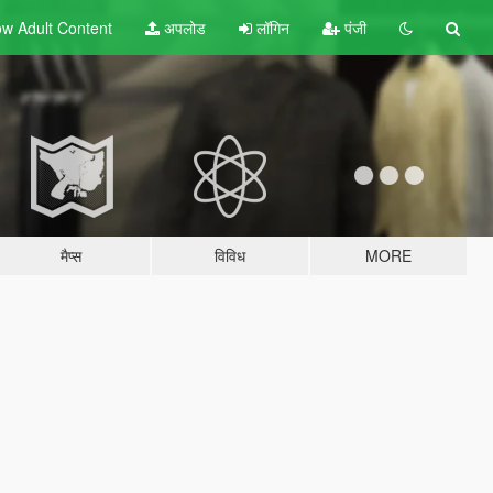
w Adult
Content
अपलोड
लॉगिन
पंजी
मैप्स
विविध
MORE